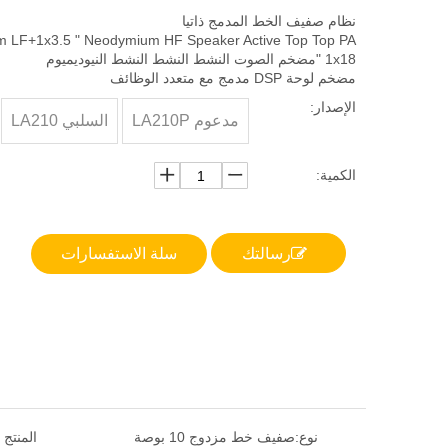
نظام صفيف الخط المدمج ذاتيا
 LF+1x3.5 " Neodymium HF Speaker Active Top Top PA
1x18 "مضخم الصوت النشط النشط النشط النيوديميوم
مضخم لوحة DSP مدمج مع متعدد الوظائف
الإصدار:
مدعوم LA210P
السلبي LA210
الكمية:
رسالتك
سلة الاستفسارات
نوع:
صفيف خط مزدوج 10 بوصة
المنتج 