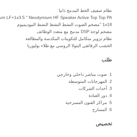
نظام صفيف الخط المدمج ذاتيا
um LF+1x3.5 " Neodymium HF Speaker Active Top Top PA
1x18 "مضخم الصوت النشط النشط النشط النيوديميوم
مضخم لوحة DSP مدمج مع متعدد الوظائف
نظام تزوير متكامل للتكوينات المكدسة والمطالعة
الخشب الرقائقي البتولا الروسي مع طلاء بوليوريا
طلب
1. صوت مباشر داخلي وخارجي
2. المهرجانات المتوسطة
3. أحداث الشركات
4. دور العبادة
5. مراكز الفنون المسرحية
6. المسارح
تخصيص