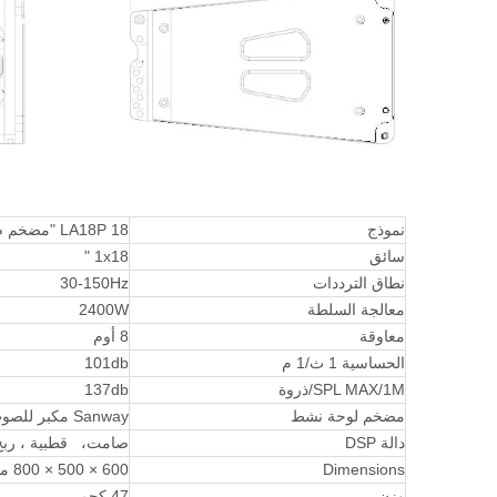
نموذج
LA18P 18 "مضخم صوت صفيف خط محمّل بالقرن
سائق
1x18 "
نطاق الترددات
30-150Hz
معالجة السلطة
2400W
معاوقة
8 أوم
الحساسية 1 ث/1 م
101db
SPL MAX/1M/ذروة
137db
مضخم لوحة نشط
Sanway مكبر للصوت مع DSP
دالة DSP
صامت، قطبية ، ربح ، تأخي
Dimensions
600 × 500 × 800 مم
وزن
47 كجم