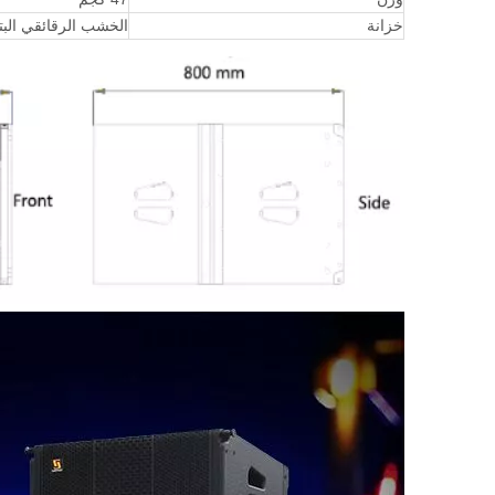
خزانة
الخشب الرقائقي البتو