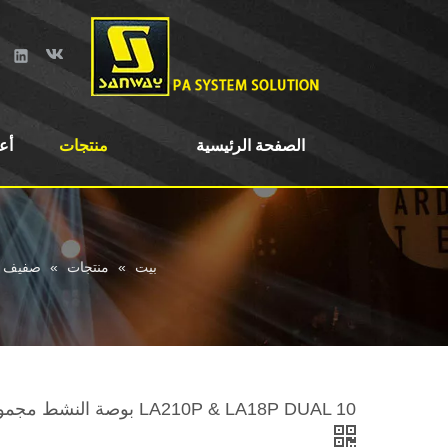
الصفحة الرئيسية
منتجات
أع
بيت
»
منتجات
»
صفيف 
LA210P & LA18P DUAL 10 بوصة النشط مجموعة مكبر صوت PA