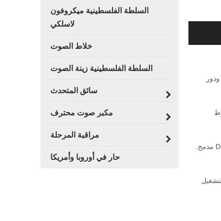
السلطة الفلسطينية ميكروفون
لاسلكي
خلاط الصوت
السلطة الفلسطينية زينة الصوت
ت ، ودور
سائق المتحدث
شغيل ضغوط
مكبر صوت محترف
مراقبة المرحلة
لعمل نظام مكبر صوت نشط كامل ، لدينا LA18P للزوجين مع LA210P. هذا هو مضخم صوت مدهش بحجم مقاس 18 بوصة مع مضخم لوحة DSP مدمج.
حار في أوروبا وأمريكا
DS قابل للبرمجة بالكامل لتشغيل