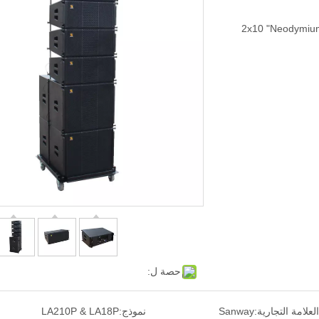
2x10 "Neodymium
حصة ل:
العلامة التجارية:
Sanway
نموذج:
LA210P & LA18P