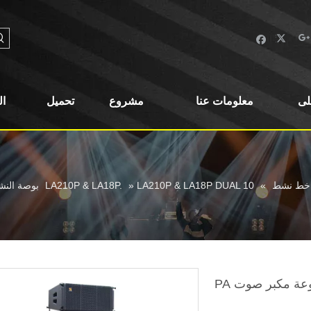
لى
معلومات عنا
مشروع
تحميل
ا
خط نشط
»
LA210P & LA18P DUAL 10 بوصة النشط مجموعة مكبر صوت PA
»
LA210P & LA18P.