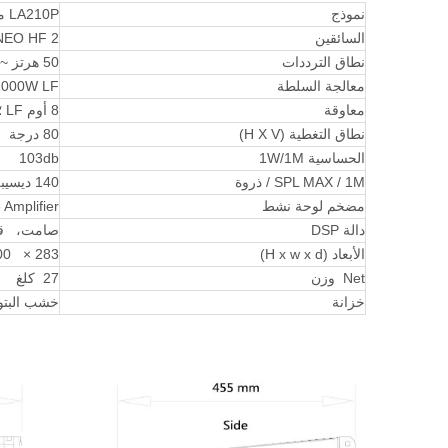
نموذج
LA210P مدفوع بطول 10 بوصة مكبر صوت أعلى خط
السائقين
2 x 10 "NEO LF / 1 X 3.5 " NEO HF
نطاق الترددات
50 هرتز ~ 20 كيلو هرتز (± 3 ديسيبل)
معالجة السلطة
1000W LF ؛ 00W HF
معاوقة
8 أوم LF ؛ 8OHMS HF
نطاق التغطية (H X V)
80 درجة × 12 درجة
الحساسية 1W/1M
103db
SPL MAX / 1M / ذروة
140 ديسيبل
مضخم لوحة نشط
Amplifier
دالة DSP
صامت، قطبية 
الأبعاد (H x w x d)
283 × 600 × 455 مم
Net وزن
27 كلغ
خزانة
خشب البتول