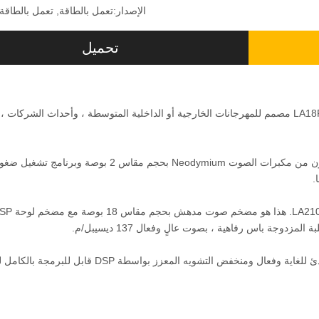
الإصدار:
تعمل بالطاقة, تعمل بالطاقة
تحميل
LA210P و LA18P LINE LINE ARTY ARRAY ARRAY PA SPEALER مصمم للمهرجانات الخارجية أو الداخلية المتوسطة ، وأحداث الشركا
LA210P هو صندوق صفيف خط SPL عالي مضغوط ، والذي يتكون من مكبرات الصوت Neodymium بحجم مقاس 2 بوصة وبرنامج ت
تم دمج أحدث تقنية مضخم الفئة D في هذا النظام لضمان ناتج هادئ للغاية وفعال ومنخفض التشويه المعزز بواسطة P