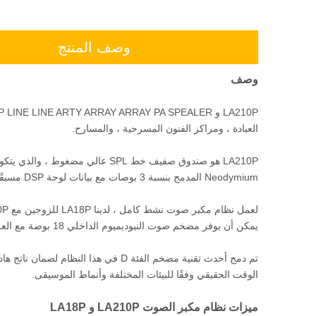
وصف المنتج
وصف
العبادة ، ومراكز الفنون المسرحية ، والمسارح.
Neodymium المدمج بنسبة 3 بوصات مع بيانات لوحة DSP مسبقًا.
يمكن أن يوفر مضخم صوت النيوديميوم الداخلي 18 بوصة مع العلبة المزدوجة باس رفاهية ، بصوت عالٍ وفعال 137 ديسيبل/م.
الوقت الحقيقي وفقًا للبيئات المختلفة وأنماط الموسيقى.
ميزات نظام مكبر الصوت LA210P و LA18P