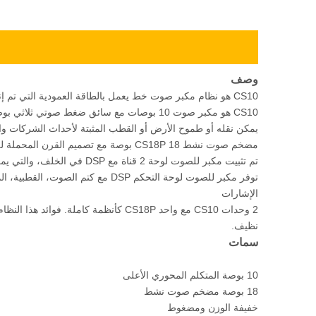
وصف
CS10 هو نظام مكبر صوت خط يعمل بالطاقة العمودية التي تم إنشاؤها للأحداث التي تتطلب صوتا عالي الجودة.
CS10 هو مكبر صوت 10 بوصات مع سائق ضغط صوتي ثلاثي بوصات 3 بوصة مثبتا على مدار 90 درجة مخروطي مخروطي خزانة مكبر الصوت للغاية؛
يمكن نقله أو طموح الأرض أو القطب المثبتة لأحداث الشركات والم
مضخم صوت نشط CS18P 18 بوصة مع تصميم ال
تم تثبيت مكبر للصوت لوحة 2 قناة مع DSP في الخلف، والتي يمكن أن تعمل بالطاقة 2 وحدات مكبرات الصوت CS10.
الإشارات
2 وحدات CS10 مع واحد CS18P كأنظمة كام
نظيف.
سمات
10 بوصة المتكلم المحوري الأعلى
18 بوصة مضخم صوت نشط
خفيفة الوزن ومضغوط