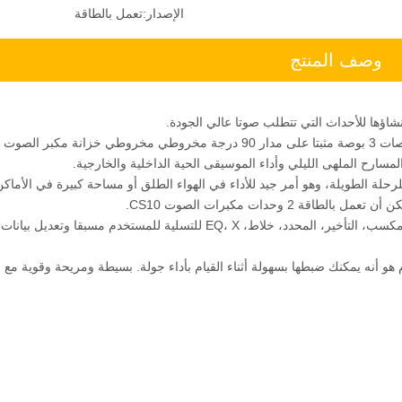
الإصدار:
تعمل بالطاقة
وصف المنتج
سارح الملهى الليلي وأداء الموسيقى الحية الداخلية والخارجية.
قرن المحملة للرحلة الطويلة، وهو أمر جيد للأداء في الهواء الطلق أو مساحة كبيرة في الأما
توفر مكبر للصوت لوحة التحكم DSP مع كتم الصوت، القطبية، المكسب، التأخير، المحدد، خلاط، EQ، X للتسلية للمستخدم مسبقا
لة. فوائد هذا النظام هو أنه يمكنك ضبطها بسهولة أثناء القيام بأداء جولة. بسيطة ومريحة وقوية 