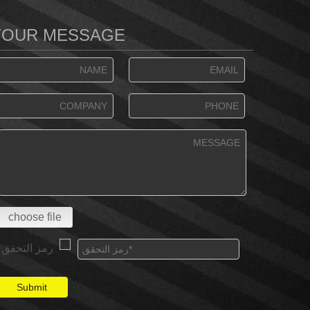
YOUR MESSAGE
choose file
Submit