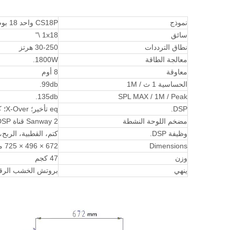
نموذج
CS18P واحد 18 بوصة مضخم صوت القرن
سائق
1x18 \"
نطاق الترددات
30-250 هرتز
معالجة الطاقة
1800W.
معاوقة
8 أوم
الحساسية 1 ث / 1M
99db.
135db.
SPL MAX / 1M / Peak
DSP.
eq تأخير؛ X-Over؛ كسب و APF
مضخم اللوحة النشطة
Sanway 2 قناة DSP لوحة مكبر للصوت
وظيفة DSP.
كتم، القطبية، الربح، ال
Dimensions
672 × 496 × 725 مم
وزن
47 كجم
ينهي
بروتش الخشب الرقائ