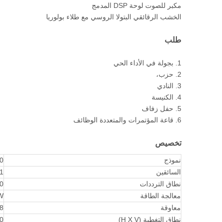
مكبر للصوت لوحة DSP المدمج
الخشب الرقائقي البتولا الروسي مع طلاء بولوريا
طلب
1. بجولة في الأداء الحي
2. حزب،
3. النادي
4. الكنيسة
5. حفل زفاف
6. قاعة المؤتمرات والمتعددة الوظائف
تخصيص
نموذج
CS10 مك
السائقين
1 × 10 \"LF / 1 × 3 \" HF Onodymium ا
نطاق الترددات
80 هرتز ~ 18 ك
معالجة الطاقة
.
معاوقة
8 أوم
نطاق التغطية (H X V)
90 درجة مئ