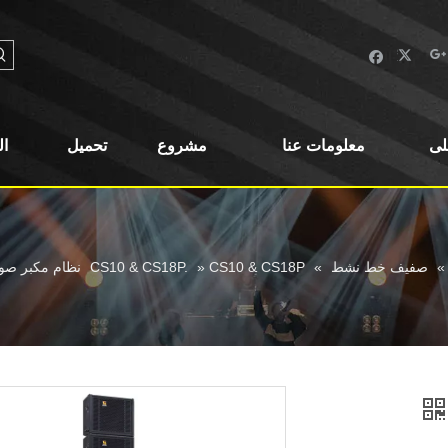
لى
معلومات عنا
مشروع
تحميل
ا
»
صفيف خط نشط
»
CS10 & CS18P نظام مكبر صوت محوري بوصة
»
CS10 & CS18P.