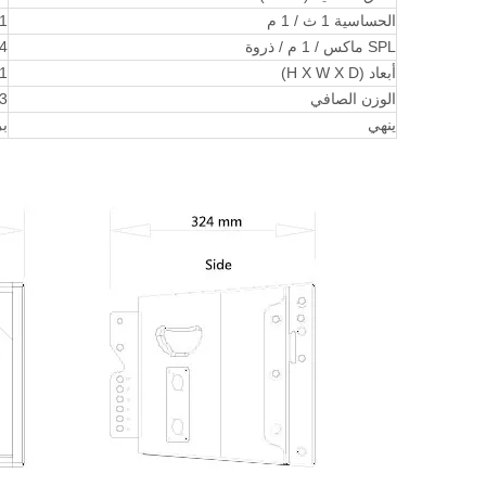
الحساسية 1 ث / 1 م
101 دي
SPL ماكس / 1 م / ذروة
134
أبعاد (H X W X D)
291 × 
الوزن الصافي
13 
ينهي
بر