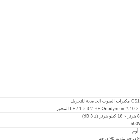
برات الصوت الخاضعة للتحريك
لمحور
يلو هرتز (± 3 dB)
500W
وية 90 درجة