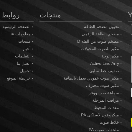
منتجات
روابط 
تحويل مضخم الطاقة
الصفحة الرئيسية
مضخم الطاقة الرقمي
معلومات عنا
مضخم صوت من الفئة D
منتجات
مكبر للصوت المحولات
أخبار
مكبر لوحة
التعليمات
Active Line Arry
اتصل بنا
صفيف خط سلبي
تحميل
مكبر صوت عمودي يعمل بالطاقة
خريطة الموقع
مكبر صوت محترف
سماعة صب ووفر
مراقب المرحلة
معدات المحيط
ميكروفون لاسلكي PA
خلاط صوت
ملحقات صوت PA