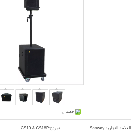
حصة ل:
العلامة التجارية:
Sanway
نموذج:
CS10 & CS18P.