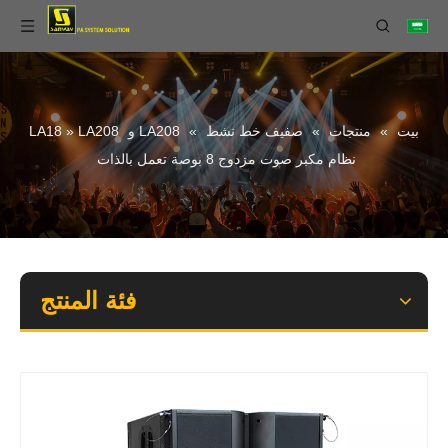
بيت
»
منتجات
»
صفيف خط نشط
»
LA208 و LA18
LA208
»
نظام مكبر صوت مزدوج 8 بوصة تعمل بالذات
فئة المنتج