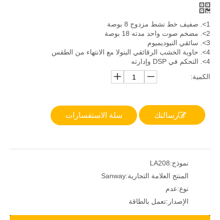
1>. صفيف خط نشط مزدوج 8 بوصة
2>. مضخم صوت واحد مدته 18 بوصة
3>. سائقي النيوديميوم
4>. حاوية الخشب الرقائقي البتولا مع الانتهاء من الطقس
4>. التحكم في DSP وإدارته
الكمية:
رسالتك
سلة الاستفسارات
نموذج:
LA208
المنتج العلامة التجارية:
Sanway
نوع:
عدم
الإصدار:
تعمل بالطاقة