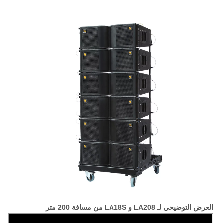
العرض التوضيحي لـ LA208 و LA18S من مسافة 200 متر