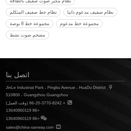
نظام مكبر صوت صفيف بالطاقة
نظام صفيف مدعوم ذاتيا
نظام خط صفيف المتكلم
مجموعة خط مدعوم
مجموعة خط 8 بوصة
مضخم صوت نشط
اتصل بنا

JinLe Industrial Park ، Pingbu Avenue ، HuaDu District
:
510800 ، Guangzhou Guangzhou

:
+ 86-20-3770-8242 (وقت العمل)
+86 13640860119

+86 13640860119
:

sales@china-sanway.com
: