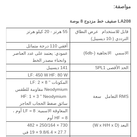
مواصفة:
LA208 صفيف خط مزدوج 8 بوصة
قابل للاستخدام عرض النطاق
55 هرتز - 20 كيلو هرتز
الترددي (-10 ديسيبل)
أفقي 110 درجة متماثل
الاسمي الاتجاهية (-6db)
عمودي: يعتمد على عدد العناصر
وانحناء مصدر الخط
الحد الأقصى SPL1
141 ديسيبل
LF: 450 W HF: 80 W
المكونات LF: 2 × 8 ''
Neodymium مقاومة للطقس
RMS التعامل سعة
HF: 1 × 3 '' Neodymium
سائق ضغط الحجاب الحاجز
المعاوقة الاسمية: LF = 8 أوم ،
HF = 8 أوم
البعد (W x H/H x D)
730 × 250/164 × 482
27.7 × 9.8/6.4 × 19 في