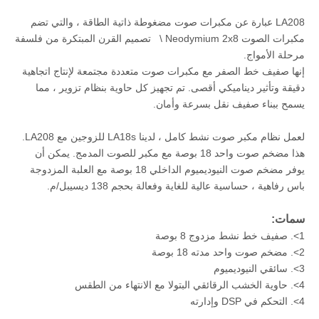
LA208 عبارة عن مكبرات صوت مضغوطة ذاتية الطاقة ، والتي تضم
مكبرات الصوت Neodymium 2x8 \ تصميم القرن المبتكرة من فلسفة
مرحلة الأمواج.
إنها صفيف خط الصفر مع مكبرات صوت متعددة مجتمعة لإنتاج اتجاهية
دقيقة وتأثير ديناميكي أقصى. تم تجهيز كل حاوية بنظام تزوير ، مما
يسمح ببناء صفيف نقل بسرعة وأمان.
لعمل نظام مكبر صوت نشط كامل ، لدينا LA18s للزوجين مع LA208.
هذا مضخم صوت واحد 18 بوصة مع مكبر للصوت المدمج. يمكن أن
يوفر مضخم صوت النيوديميوم الداخلي 18 بوصة مع العلبة المزدوجة
باس رفاهية ، حساسية عالية للغاية وفعالة بحجم 138 ديسيبل/م.
سمات:
1>. صفيف خط نشط مزدوج 8 بوصة
2>. مضخم صوت واحد مدته 18 بوصة
3>. سائقي النيوديميوم
4>. حاوية الخشب الرقائقي البتولا مع الانتهاء من الطقس
4>. التحكم في DSP وإدارته