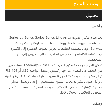
وصف المنتج
تحميل
ملخص:
يعد نظام مكبر الصوت Series La Series Series Series Line Array
Array Array Arglement Technology Technology Invential of
Sanway. وهي مصممة لتطبيقات تعزيز الصوت الصغيرة إلى الكبيرة ،
مع الكفاءة الكاملة والتحكم في اتجاهية النطاق العريض إلى الترددات
المنخفضة.
تمكن الفوم مع وحدة مكبر الصوت Sanway Audio DSP للمستخدمين
من التحكم في النظام عبر جهاز كمبيوتر متصل بواجهة USB أو RS-485.
توفر مكبرات الصوت DSP هجومًا سريعًا للغاية ، واستجابة عابرة واقعية
، وأداء صوتي مثير للإعجاب. يسمح للمستخدم إعداد وتعديل مسار
معالجة الإشارة ، بما في ذلك كتم الصوت ، القطبية ، الكسب ، التأخير ،
المحدد ، الخلاط ، EQ ، Xover.
وصف: