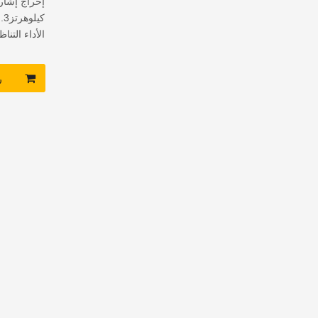
كل قناة إدخ
ر