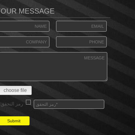
YOUR MESSAGE
choose file
Submit