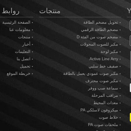
منتجات
روابط 
تحويل مضخم الطاقة
الصفحة الرئيسية
مضخم الطاقة الرقمي
معلومات عنا
مضخم صوت من الفئة D
منتجات
مكبر للصوت المحولات
أخبار
مكبر لوحة
التعليمات
Active Line Arry
اتصل بنا
صفيف خط سلبي
تحميل
مكبر صوت عمودي يعمل بالطاقة
خريطة الموقع
مكبر صوت محترف
سماعة صب ووفر
مراقب المرحلة
معدات المحيط
ميكروفون لاسلكي PA
خلاط صوت
ملحقات صوت PA