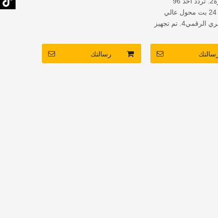
إخراج إشارة2. تردد أخذ 96
كيلوهرتز3. 24 بت محول عالي
الأداء التناظري الرقمي4. تم تجهيز
ال بستة موازنة معلمية
سالتك
رسالتك