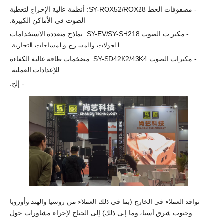
- مصفوفات الخط SY-ROX52/ROX28: أنظمة عالية الإخراج لتغطية
الصوت في الأماكن الكبيرة.
- مكبرات الصوت SY-EV/SY-SH218: نماذج متعددة الاستخدامات
للجولات والمسارح والمساحات التجارية.
- مكبرات الصوت SY-SD42K2/43K4: مضخمات طاقة عالية الكفاءة
للإعدادات العملية.
- إلخ.
توافد العملاء في الخارج (بما في ذلك العملاء من روسيا والهند وأوروبا
وجنوب شرق آسيا، وما إلى ذلك) إلى الجناح لإجراء مشاورات حول