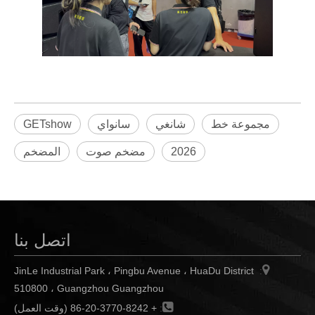
مجموعة خط
شانغي
سانواي
GETshow
2026
مضخم صوت
المضخم
اتصل بنا

JinLe Industrial Park ، Pingbu Avenue ، HuaDu District
:
510800 ، Guangzhou Guangzhou

:
+ 86-20-3770-8242 (وقت العمل)