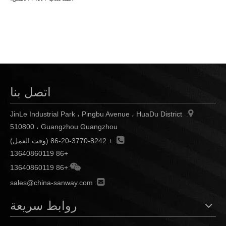
اتصل بنا

JinLe Industrial Park ، Pingbu Avenue ، HuaDu District
:
510800 ، Guangzhou Guangzhou

:
+ 86-20-3770-8242 (وقت العمل)
+86 13640860119

+86 13640860119
:

sales@china-sanway.com
:
روابط سريعة