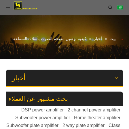
بيت
»
أخبار
»
كيفية توصيل مضخم الصوت بأسلاك السماعة
PA480 4 في 8 Out معالج الصوت الرقمي مع FIR
V-GSUB رحلة طويلة محترفة مضخم صوت القلب السلبي 18 بوصة
أخبار
بحث مشهور عن العملاء
DSP power amplifier
2 channel power amplifier
Subwoofer power amplifier
Home theater amplifier
Subwoofer plate amplifier
2 way plate amplifier
Class