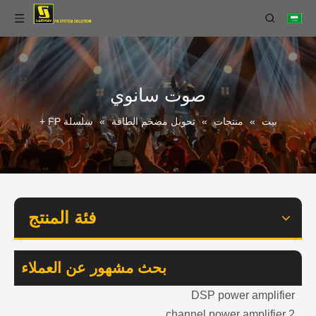
صوت سانوي
بيت
»
منتجات
»
تحويل مضخم الطاقة
»
سلسلة FP +
فئة المنتج
بحث مشهور عن العملاء
DSP power amplifier
2 channel power amplifier